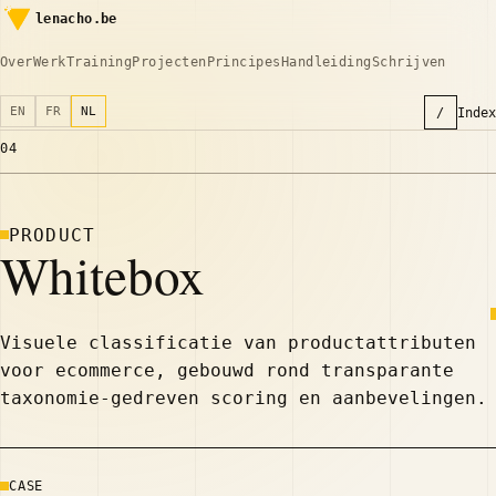
lenacho.be
Over
Werk
Training
Projecten
Principes
Handleiding
Schrijven
EN
FR
NL
/
Index
04
PRODUCT
Whitebox
Visuele classificatie van productattributen
voor ecommerce, gebouwd rond transparante
taxonomie-gedreven scoring en aanbevelingen.
CASE