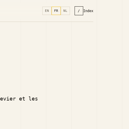
/
Index
EN
FR
NL
evier et les