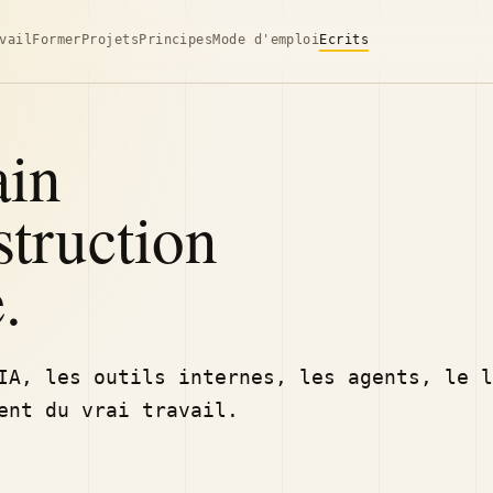
vail
Former
Projets
Principes
Mode d'emploi
Ecrits
ain
struction
.
IA, les outils internes, les agents, le l
ent du vrai travail.